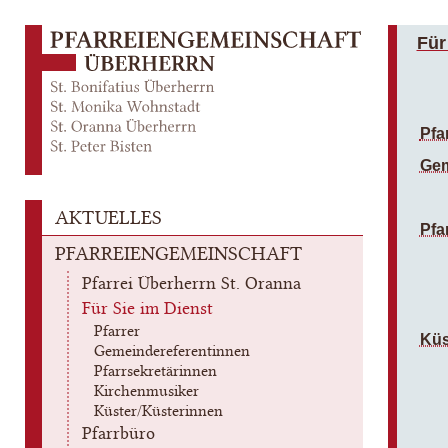
Für
Pfa
Gem
AKTUELLES
Pfa
PFARREIENGEMEINSCHAFT
Pfarrei Überherrn St. Oranna
Für Sie im Dienst
Pfarrer
Küs
Gemeindereferentinnen
Pfarrsekretärinnen
Kirchenmusiker
Küster/Küsterinnen
Pfarrbüro